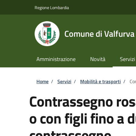
Salta al contenuto principale
Skip to footer content
Regione Lombardia
Comune di Valfurva
Amministrazione
Novità
Servizi
Briciole di pane
Home
/
Servizi
/
Mobilità e trasporti
/
Con
Contrassegno ros
o con figli fino a 
contrassegno