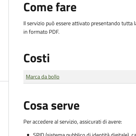
Come fare
Il servizio può essere attivato presentando tutta
in formato PDF.
Costi
Tipo di pagamento
Importo
Marca da bollo
Cosa serve
Per accedere al servizio, assicurati di avere:
SPID (sistema pubblico di identità digitale), ca