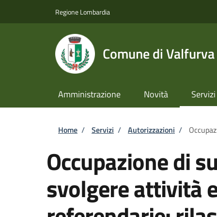
Salta al contenuto principale
Skip to footer content
Regione Lombardia
Comune di Valfurva
Amministrazione
Novità
Servizi
Briciole di pane
Home
/
Servizi
/
Autorizzazioni
/
Occupazi
Occupazione di su
svolgere attività e
referendarie: rilas