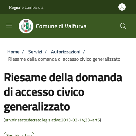
Salta al contenuto principale
Skip to footer content
Regione Lombardia
Comune di Valfurva
Briciole di pane
Home
/
Servizi
/
Autorizzazioni
/
Riesame della domanda di accesso civico generalizzato
Riesame della domanda
di accesso civico
generalizzato
(
urn:nir:stato:decreto.legislativo:2013-03-14;33~art5
)
Servizio attivo