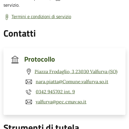
servizio.
Termini e condizioni di servizio
Contatti
Protocollo
Piazza Frodaglio, 3 23030 Valfurva (SO)
nara.piatta@Comune.valfurva.so.it
0342 945702 int. 9
valfurva@pec.cmav.so.it
Strumenti di tutela