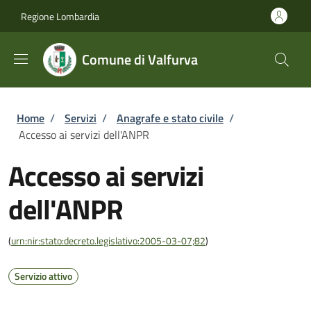
Salta al contenuto principale
Skip to footer content
Regione Lombardia
Comune di Valfurva
Briciole di pane
Home
/
Servizi
/
Anagrafe e stato civile
/
Accesso ai servizi dell'ANPR
Accesso ai servizi
dell'ANPR
(
urn:nir:stato:decreto.legislativo:2005-03-07;82
)
Servizio attivo